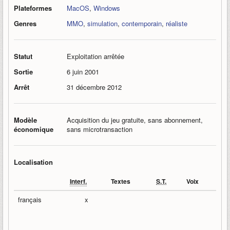
Plateformes
MacOS
,
Windows
Genres
MMO
,
simulation
,
contemporain
,
réaliste
Statut
Exploitation arrêtée
Sortie
6 juin 2001
Arrêt
31 décembre 2012
Modèle
Acquisition du jeu gratuite, sans abonnement,
économique
sans microtransaction
Localisation
Interf.
Textes
S.T.
Voix
français
x