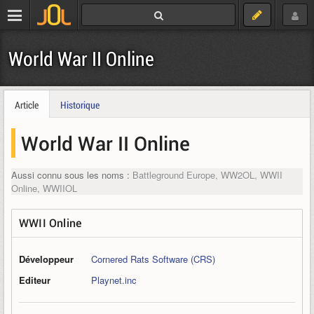
World War II Online
Article
Historique
World War II Online
Aussi connu sous les noms :
Battleground Europe, WW2OL, WWII
Online, WWIIOL
WWII Online
Développeur
Cornered Rats Software (CRS)
Editeur
Playnet.inc