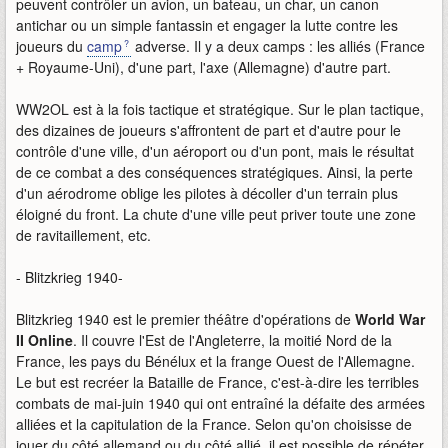
peuvent contrôler un avion, un bateau, un char, un canon
antichar ou un simple fantassin et engager la lutte contre les
joueurs du
camp
adverse. Il y a deux camps : les alliés (France
+ Royaume-Uni), d'une part, l'axe (Allemagne) d'autre part.
WW2OL est à la fois tactique et stratégique. Sur le plan tactique,
des dizaines de joueurs s'affrontent de part et d'autre pour le
contrôle d'une ville, d'un aéroport ou d'un pont, mais le résultat
de ce combat a des conséquences stratégiques. Ainsi, la perte
d'un aérodrome oblige les pilotes à décoller d'un terrain plus
éloigné du front. La chute d'une ville peut priver toute une zone
de ravitaillement, etc.
- Blitzkrieg 1940-
Blitzkrieg 1940 est le premier théâtre d'opérations de
World War
II Online
. Il couvre l'Est de l'Angleterre, la moitié Nord de la
France, les pays du Bénélux et la frange Ouest de l'Allemagne.
Le but est recréer la Bataille de France, c'est-à-dire les terribles
combats de mai-juin 1940 qui ont entraîné la défaite des armées
alliées et la capitulation de la France. Selon qu'on choisisse de
jouer du côté allemand ou du côté allié, il est possible de répéter