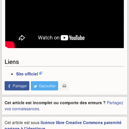
Liens
Site officiel
Partager
Gazouiller
Cet article est incomplet ou comporte des erreurs ?
Partagez
vos connaissances
.
Cet article est sous
licence libre Creative Commons paternité
partage à l’identique
.