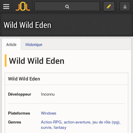
Wild Wild Eden
Article
Historique
Wild Wild Eden
Wild Wild Eden
Développeur
Inconnu
Plateformes
Windows
Genres
Action-RPG
,
action-aventure
,
jeu de rôle (rpg)
,
survie
,
fantasy