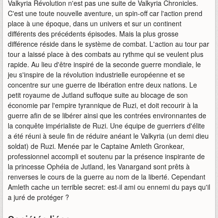
Valkyria Révolution n'est pas une suite de Valkyria Chronicles.
C'est une toute nouvelle aventure, un spin-off car l'action prend
place à une époque, dans un univers et sur un continent
différents des précédents épisodes. Mais la plus grosse
différence réside dans le système de combat. L'action au tour par
tour a laissé place à des combats au rythme qui se veulent plus
rapide. Au lieu d'être inspiré de la seconde guerre mondiale, le
jeu s'inspire de la révolution industrielle européenne et se
concentre sur une guerre de libération entre deux nations. Le
petit royaume de Jutland suffoque suite au blocage de son
économie par l'empire tyrannique de Ruzi, et doit recourir à la
guerre afin de se libérer ainsi que les contrées environnantes de
la conquête impérialiste de Ruzi. Une équipe de guerriers d'élite
a été réuni à seule fin de réduire anéant le Valkyria (un demi dieu
soldat) de Ruzi. Menée par le Captaine Amleth Gronkear,
professionnel accompli et soutenu par la présence inspirante de
la princesse Ophéia de Jutland, les Vanargand sont prêts à
renverses le cours de la guerre au nom de la liberté. Cependant
Amleth cache un terrible secret: est-il ami ou ennemi du pays qu'il
a juré de protéger ?