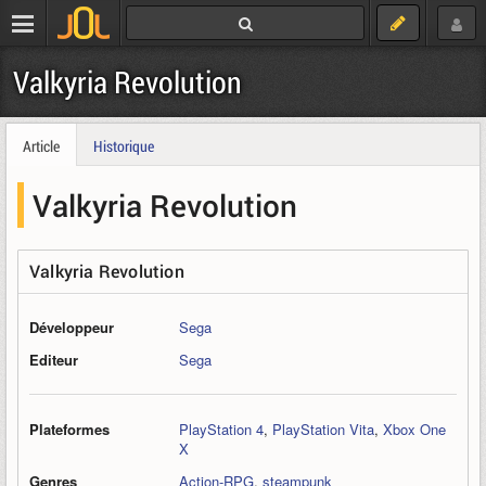
Valkyria Revolution
Article
Historique
Valkyria Revolution
Valkyria Revolution
Développeur
Sega
Editeur
Sega
Plateformes
PlayStation 4
,
PlayStation Vita
,
Xbox One
X
Genres
Action-RPG
,
steampunk