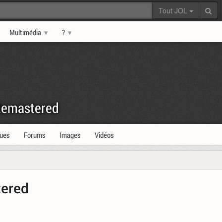
Tout JOL
Multimédia
?
 Remastered
ques
Forums
Images
Vidéos
tered