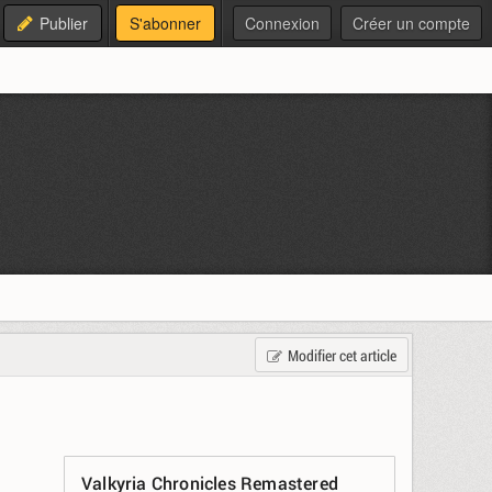
Publier
S'abonner
Connexion
Créer un compte
Modifier cet article
Valkyria Chronicles Remastered