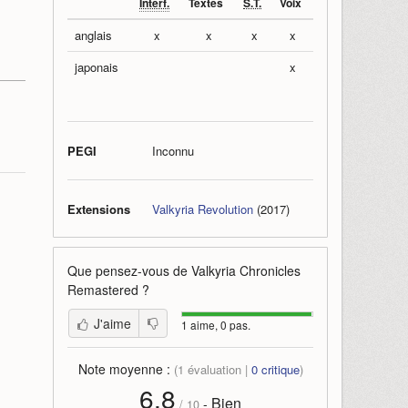
Interf.
Textes
S.T.
Voix
anglais
x
x
x
x
japonais
x
PEGI
Inconnu
Extensions
Valkyria Revolution
(2017)
Que pensez-vous de
Valkyria Chronicles
Remastered
?
J'aime
1 aime, 0 pas.
Note moyenne :
(
1
évaluation |
0
critique
)
6,8
Bien
-
/
10