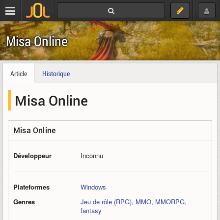
Misa Online
Article
Historique
Misa Online
Misa Online
Développeur
Inconnu
Plateformes
Windows
Genres
Jeu de rôle (RPG)
,
MMO
,
MMORPG
,
fantasy