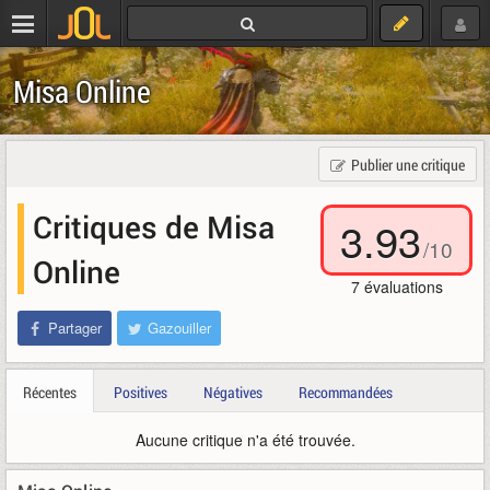
Misa Online
Publier une critique
Critiques de Misa
3.93
/
10
Online
7
évaluations
Partager
Gazouiller
Récentes
Positives
Négatives
Recommandées
Aucune critique n'a été trouvée.