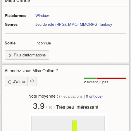
Misa Online
Plateformes
Windows
Genres
Jeu de rôle (RPG)
,
MMO
,
MMORPG
,
fantasy
Sortie
Inconnue
Plus d'informations
Attendez-vous
Misa Online
?
J'aime
2 aiment, 5 pas.
Note moyenne :
(
7
évaluations |
0
critique
)
3,9
Très peu intéressant
-
/
10