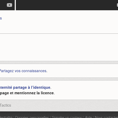
cs
Partagez vos connaissances
.
ernité partage à l’identique
.
e page et mentionnez la licence
.
Tactics
entialité
|
Données personnelles
|
Signaler un contenu
|
Aide
|
Nous contacter