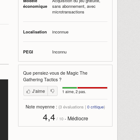
Modèle
Acquisition du jeu gratuite,
économique
sans abonnement, avec
microtransactions
Localisation
inconnue
PEGI
Inconnu
Que pensiez-vous de
Magic The
Gathering Tactics
?
J'aime
1 aime, 2 pas.
Note moyenne :
(
3
évaluations |
0
critique
)
4,4
Médiocre
-
/
10