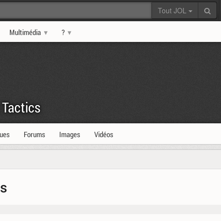
Tout JOL
Multimédia
?
 Tactics
ques
Forums
Images
Vidéos
cs