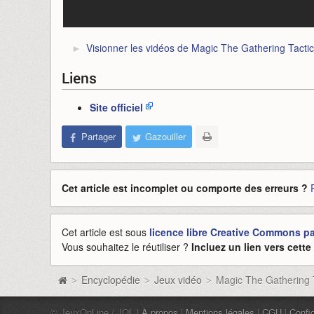
Visionner les vidéos de Magic The Gathering Tacti
Liens
Site officiel
Partager
Gazouiller
Cet article est incomplet ou comporte des erreurs ?
Cet article est sous
licence libre Creative Commons pat
Vous souhaitez le réutiliser ?
Incluez un lien vers cett
Encyclopédie
Jeux vidéo
Magic The Gathering 
>
>
>
© JeuxOnLine / JOL |
À propos
|
Mentions légales
|
CGU
|
Confid