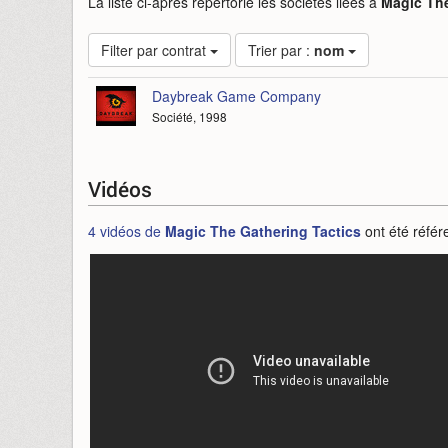
La liste ci-après répertorie les sociétés liées à
Magic The
Filter par contrat
Trier par :
nom
Daybreak Game Company
Société, 1998
Vidéos
4 vidéos de
Magic The Gathering Tactics
ont été référ