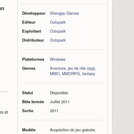
on
Développeur
Shengqu Games
Editeur
Outspark
Exploitant
Outspark
Distributeur
Outspark
Plateformes
Windows
Genres
Aventure
,
jeu de rôle (rpg)
,
MMO
,
MMORPG
,
fantasy
Statut
Disponible
Bêta fermée
Juillet 2011
Sortie
2011
es et
Modèle
Acquisition du jeu gratuite,