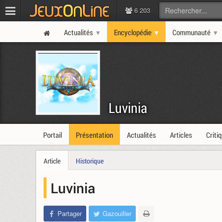
6 203
Actualités
Encyclopédie
Communauté
Luvinia
Portail
Présentation
Actualités
Articles
Criti
Article
Historique
Luvinia
Partager
Gazouiller