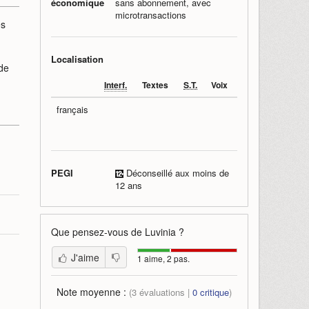
économique
sans abonnement, avec
microtransactions
es
Localisation
de
Interf.
Textes
S.T.
Voix
français
PEGI
Déconseillé aux moins de
12 ans
Que pensez-vous de
Luvinia
?
J'aime
1 aime, 2 pas.
Note moyenne :
(
3
évaluations |
0
critique
)