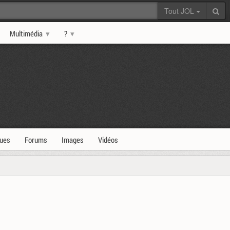
Tout JOL
Multimédia
?
ques
Forums
Images
Vidéos