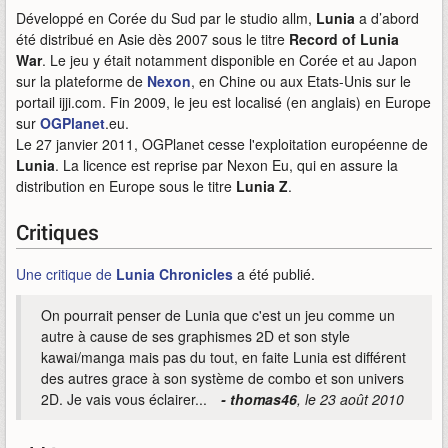
Développé en Corée du Sud par le studio allm,
Lunia
a d’abord
été distribué en Asie dès 2007 sous le titre
Record of Lunia
War
. Le jeu y était notamment disponible en Corée et au Japon
sur la plateforme de
Nexon
, en Chine ou aux Etats-Unis sur le
portail ijji.com. Fin 2009, le jeu est localisé (en anglais) en Europe
sur
OGPlanet
.eu.
Le 27 janvier 2011, OGPlanet cesse l'exploitation européenne de
Lunia
. La licence est reprise par Nexon Eu, qui en assure la
distribution en Europe sous le titre
Lunia Z
.
Critiques
Une critique de
Lunia Chronicles
a été publié.
On pourrait penser de Lunia que c'est un jeu comme un
autre à cause de ses graphismes 2D et son style
kawai/manga mais pas du tout, en faite Lunia est différent
des autres grace à son système de combo et son univers
2D. Je vais vous éclairer...
- thomas46
, le 23 août 2010