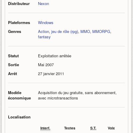
Distributeur
Nexon
Plateformes
Windows
Genres
Action
,
jeu de rôle (rpg)
,
MMO
,
MMORPG
,
fantasy
Statut
Exploitation arrêtée
Sortie
Mai 2007
Arrêt
27 janvier 2011
Modèle
Acquisition du jeu gratuite, sans abonnement,
économique
avec microtransactions
Localisation
Interf.
Textes
S.T.
Voix