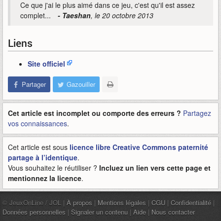
Ce que j'ai le plus aimé dans ce jeu, c'est qu'il est assez
complet...
- Taeshan
, le 20 octobre 2013
Liens
Site officiel
Partager
Gazouiller
Cet article est incomplet ou comporte des erreurs ?
Partagez
vos connaissances
.
Cet article est sous
licence libre Creative Commons paternité
partage à l’identique
.
Vous souhaitez le réutiliser ?
Incluez un lien vers cette page et
mentionnez la licence
.
© JeuxOnLine / JOL |
À propos
|
Mentions légales
|
CGU
|
Confidentialité
|
Données personnelles
|
Signaler un contenu
|
Aide
|
Nous contacter