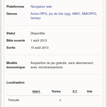
Plateformes
Navigateur web
Genres
Action-RPG
,
jeu de rôle (rpg)
,
MMO
,
MMORPG
,
fantasy
Statut
Disponible
Bêta ouverte
1 août 2013
Sortie
15 août 2013
Modèle
Acquisition du jeu gratuite, sans abonnement,
économique
avec microtransactions
Localisation
Interf.
Textes
S.T.
Voix
français
x