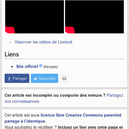
Visionner les vidéos de Livelock
Liens
Site officiel
(français)
Partager
Gazouiller
Cet article est incomplet ou comporte des erreurs ?
Partagez
vos connaissances
.
Cet article est sous
licence libre Creative Commons paternité
partage à l’identique
.
Vous souhaitez le réutiliser ?
Incluez un lien vers cette page et