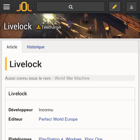
Livelock
Télécharger
Article
Historique
Livelock
Aussi connu sous le nom :
World War Machine
Livelock
Développeur
Inconnu
Editeur
Perfect World Europe
Plateformes
PlayStation 4
,
Windows
,
Xbox One