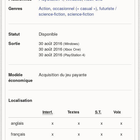
Genres
Action
,
occasionnel (« casual »)
,
futuriste /
science-fiction
,
science-fiction
Statut
Disponible
Sortie
30 août 2016
(Windows)
30 août 2016
(Xbox One)
30 août 2016
(PlayStation 4)
Modèle
Acquisition du jeu payante
économique
Localisation
Interf.
Textes
S.T.
Voix
anglais
x
x
x
x
français
x
x
x
x