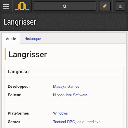
Langrisser
Article
Historique
Langrisser
Langrisser
Développeur
Masaya Games
Editeur
Nippon Ichi Software
Plateformes
Windows
Genres
Tactical RPG
,
asie
,
médiéval