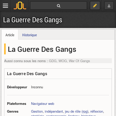
La Guerre Des Gangs
Article
Historique
La Guerre Des Gangs
Aussi connu sous les noms :
GDG, WOG, War Of Gangs
La Guerre Des Gangs
Développeur
Inconnu
Plateformes
Navigateur web
Genres
Gestion
,
indépendant
,
jeu de rôle (rpg)
,
réflexion
,
stratégie
,
contemporain
,
fantasy
,
historique