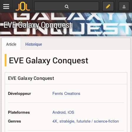
EVE Galaxy Conquest
Article
Historique
EVE Galaxy Conquest
EVE Galaxy Conquest
Développeur
Fenris Creations
Plateformes
Android
,
iOS
Genres
4X
,
stratégie
,
futuriste / science-fiction