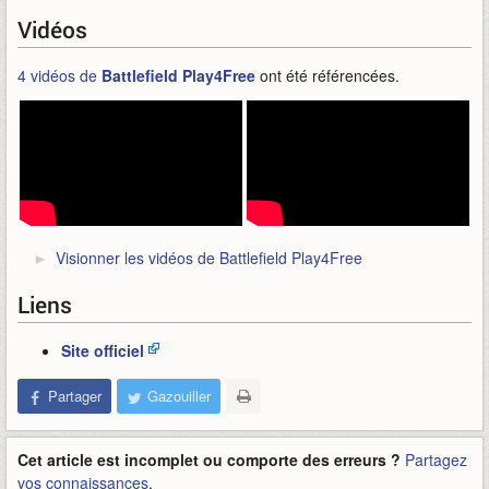
Vidéos
4 vidéos de
Battlefield Play4Free
ont été référencées.
Visionner les vidéos de Battlefield Play4Free
Liens
Site officiel
Partager
Gazouiller
Cet article est incomplet ou comporte des erreurs ?
Partagez
vos connaissances
.