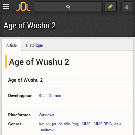
Age of Wushu 2
Article
Historique
Age of Wushu 2
Age of Wushu 2
Développeur
Snail Games
Plateformes
Windows
Genres
Action
,
jeu de rôle (rpg)
,
MMO
,
MMORPG
,
asie
,
médiéval