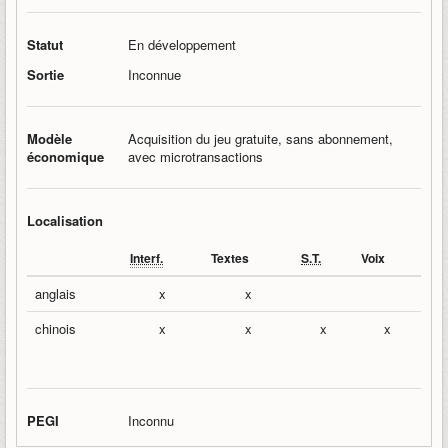
Statut
En développement
Sortie
Inconnue
Modèle
Acquisition du jeu gratuite, sans abonnement,
économique
avec microtransactions
Localisation
Interf.
Textes
S.T.
Voix
anglais
x
x
chinois
x
x
x
x
PEGI
Inconnu