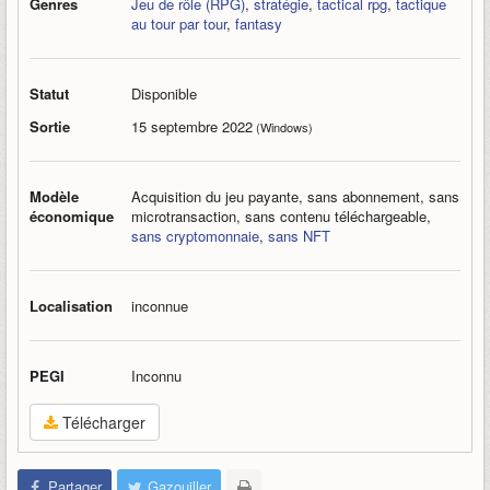
Genres
Jeu de rôle (RPG)
,
stratégie
,
tactical rpg
,
tactique
au tour par tour
,
fantasy
Statut
Disponible
Sortie
15 septembre 2022
(Windows)
Modèle
Acquisition du jeu payante, sans abonnement, sans
économique
microtransaction, sans contenu téléchargeable,
sans cryptomonnaie
,
sans NFT
Localisation
inconnue
PEGI
Inconnu
Télécharger
Partager
Gazouiller