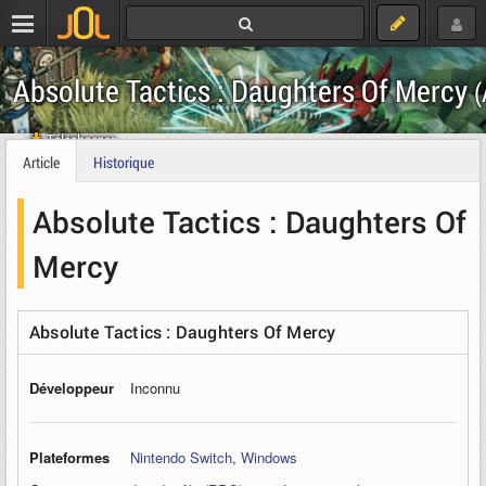
Absolute Tactics : Daughters Of Mercy
(
Télécharger
Article
Historique
Absolute Tactics : Daughters Of
Mercy
Absolute Tactics : Daughters Of Mercy
Développeur
Inconnu
Plateformes
Nintendo Switch
,
Windows