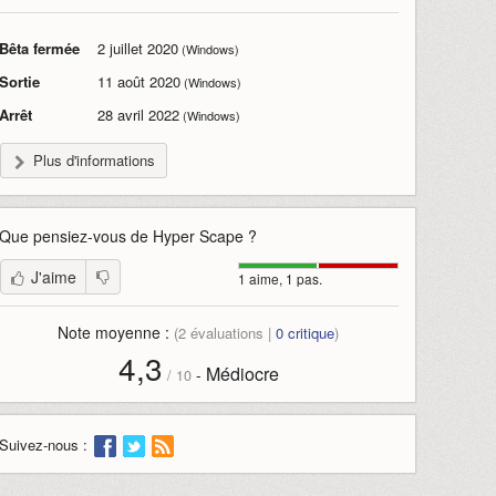
Bêta fermée
2 juillet 2020
(Windows)
Sortie
11 août 2020
(Windows)
Arrêt
28 avril 2022
(Windows)
Plus d'informations
Que pensiez-vous de
Hyper Scape
?
J'aime
1 aime, 1 pas.
Note moyenne :
(
2
évaluations |
0
critique
)
4,3
Médiocre
-
/
10
Suivez-nous :