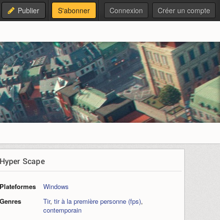
Publier
S'abonner
Connexion
Créer un compte
Hyper Scape
Plateformes
Windows
Genres
Tir
,
tir à la première personne (fps)
,
contemporain