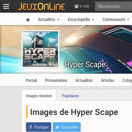
8 090
Actualités
Encyclopédie
Communauté
Hyper Scape
Portail
Présentation
Actualités
Articles
Criti
Images récentes
Populaires
Images de Hyper Scape
Partager
Gazouiller