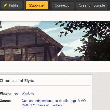
Publier
S'abonner
Connexion
Créer un compte
Chronicles of Elyria
Plateformes
Windows
Genres
Gestion
,
indépendant
,
jeu de rôle (rpg)
,
MMO
,
MMORPG
,
fantasy
,
médiéval