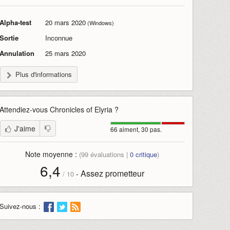
Alpha-test
20 mars 2020
(Windows)
Sortie
Inconnue
Annulation
25 mars 2020
Plus d'informations
Attendiez-vous
Chronicles of Elyria
?
J'aime
66 aiment, 30 pas.
Note moyenne :
(
99
évaluations |
0
critique
)
6,4
Assez prometteur
-
/
10
Suivez-nous :