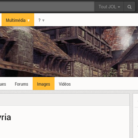
Tout JOL
Multimédia
?
ques
Forums
Images
Vidéos
ria