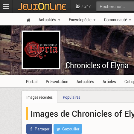
7 247
Actualités
Encyclopédie
Communauté
Chronicles of Elyria
Portail
Présentation
Actualités
Articles
Criti
Images récentes
Populaires
Images de Chronicles of Ely
Partager
Gazouiller