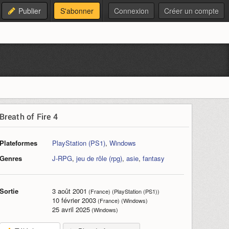
Publier
S'abonner
Connexion
Créer un compte
Breath of Fire 4
Plateformes
PlayStation (PS1)
,
Windows
Genres
J-RPG
,
jeu de rôle (rpg)
,
asie
,
fantasy
Sortie
3 août 2001
(France) (PlayStation (PS1))
10 février 2003
(France) (Windows)
25 avril 2025
(Windows)