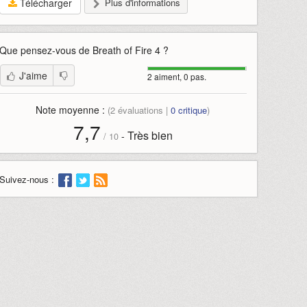
Télécharger
Plus d'informations
Que pensez-vous de
Breath of Fire 4
?
J'aime
2 aiment, 0 pas.
Note moyenne :
(
2
évaluations |
0
critique
)
7,7
Très bien
-
/
10
Suivez-nous :