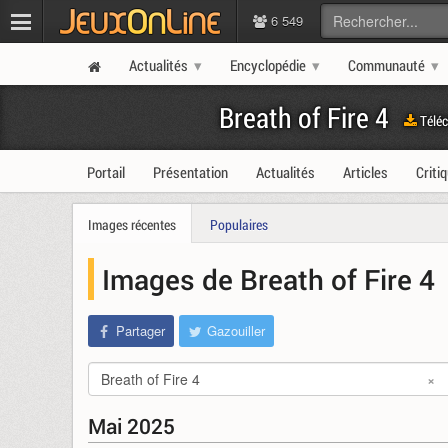
6 549
Actualités
Encyclopédie
Communauté
Breath of Fire 4
Téléc
Portail
Présentation
Actualités
Articles
Criti
Images récentes
Populaires
Images de Breath of Fire 4
Partager
Gazouiller
Breath of Fire 4
×
Mai 2025