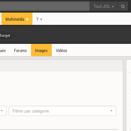
Tout JOL
Multimédia
?
harger
ques
Forums
Images
Vidéos
Filtrer par catégorie