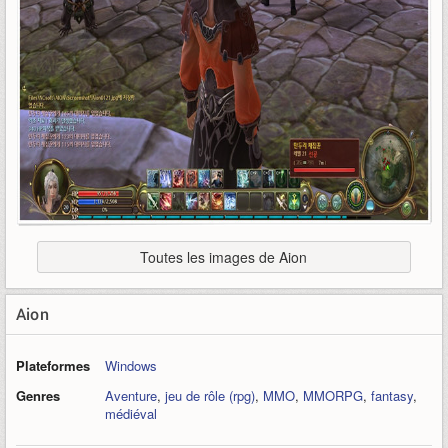
Toutes les images de Aion
Aion
Plateformes
Windows
Genres
Aventure
,
jeu de rôle (rpg)
,
MMO
,
MMORPG
,
fantasy
,
médiéval