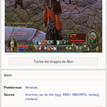
Toutes les images de Aion
Aion
Plateformes
Windows
Genres
Aventure
,
jeu de rôle (rpg)
,
MMO
,
MMORPG
,
fantasy
,
médiéval