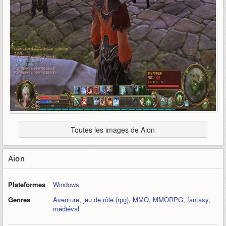
Toutes les images de Aion
Aion
Plateformes
Windows
Genres
Aventure
,
jeu de rôle (rpg)
,
MMO
,
MMORPG
,
fantasy
,
médiéval