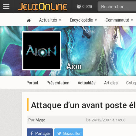
6 926
Actualités
Encyclopédie
Communauté
Aion
Portail
Présentation
Actualités
Articles
Criti
Attaque d'un avant poste é
Par
Mygo
Le 24/12/2007 à 14:08
Partager
Gazouiller