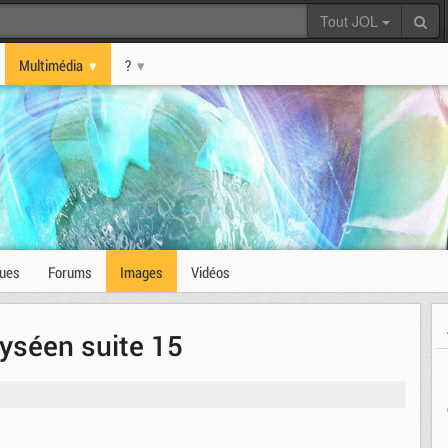
Tout JOL
Multimédia
?
ques
Forums
Images
Vidéos
lyséen suite 15