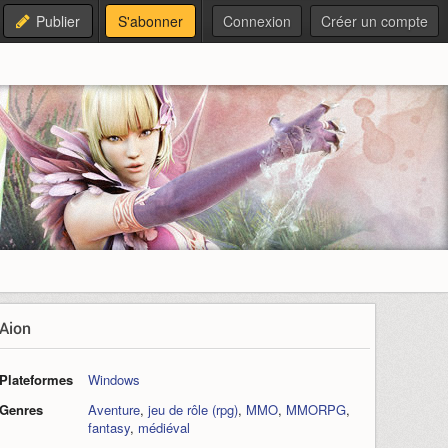
Publier
S'abonner
Connexion
Créer un compte
Aion
Plateformes
Windows
Genres
Aventure
,
jeu de rôle (rpg)
,
MMO
,
MMORPG
,
fantasy
,
médiéval