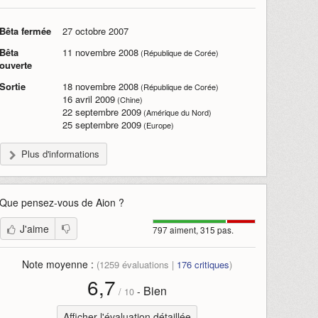
Bêta fermée
27 octobre 2007
Bêta
11 novembre 2008
(République de Corée)
ouverte
Sortie
18 novembre 2008
(République de Corée)
16 avril 2009
(Chine)
22 septembre 2009
(Amérique du Nord)
25 septembre 2009
(Europe)
Plus d'informations
Que pensez-vous de
Aion
?
J'aime
797 aiment, 315 pas.
Note moyenne :
(
1259
évaluations |
176
critiques
)
6,7
Bien
-
/
10
Afficher l'évaluation détaillée