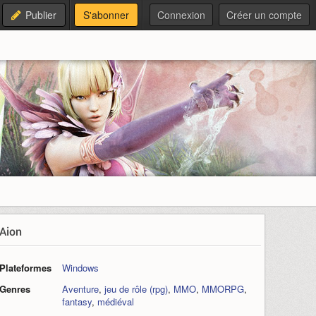
Publier
S'abonner
Connexion
Créer un compte
Aion
Plateformes
Windows
Genres
Aventure
,
jeu de rôle (rpg)
,
MMO
,
MMORPG
,
fantasy
,
médiéval