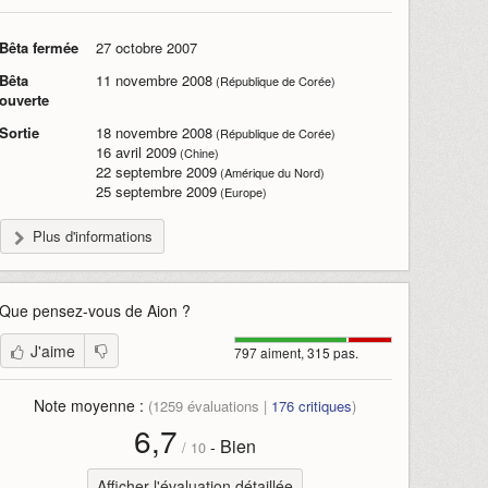
Bêta fermée
27 octobre 2007
Bêta
11 novembre 2008
(République de Corée)
ouverte
Sortie
18 novembre 2008
(République de Corée)
16 avril 2009
(Chine)
22 septembre 2009
(Amérique du Nord)
25 septembre 2009
(Europe)
Plus d'informations
Que pensez-vous de
Aion
?
J'aime
797 aiment, 315 pas.
Note moyenne :
(
1259
évaluations |
176
critiques
)
6,7
Bien
-
/
10
Afficher l'évaluation détaillée