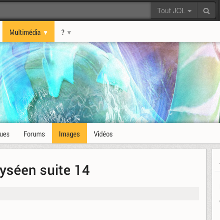
Tout JOL
Multimédia
?
ques
Forums
Images
Vidéos
lyséen suite 14