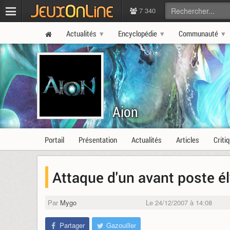
7 340
Actualités
Encyclopédie
Communauté
Aion
Portail
Présentation
Actualités
Articles
Criti
Attaque d'un avant poste é
Par
Mygo
Le 24/12/2007 à 14:08
Partager
Gazouiller