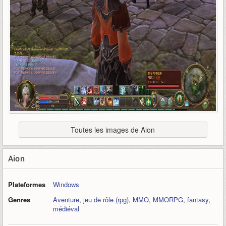
Toutes les images de Aion
Aion
Plateformes
Windows
Genres
Aventure
,
jeu de rôle (rpg)
,
MMO
,
MMORPG
,
fantasy
,
médiéval