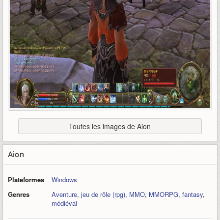
Toutes les images de Aion
Aion
Plateformes
Windows
Genres
Aventure
,
jeu de rôle (rpg)
,
MMO
,
MMORPG
,
fantasy
,
médiéval