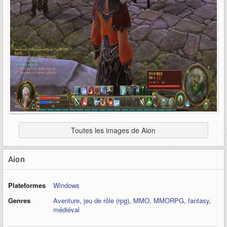
Toutes les images de Aion
Aion
Plateformes
Windows
Genres
Aventure
,
jeu de rôle (rpg)
,
MMO
,
MMORPG
,
fantasy
,
médiéval