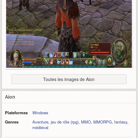
Toutes les images de Aion
Aion
Plateformes
Windows
Genres
Aventure
,
jeu de rôle (rpg)
,
MMO
,
MMORPG
,
fantasy
,
médiéval