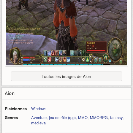
Toutes les images de Aion
Aion
Plateformes
Windows
Genres
Aventure
,
jeu de rôle (rpg)
,
MMO
,
MMORPG
,
fantasy
,
médiéval