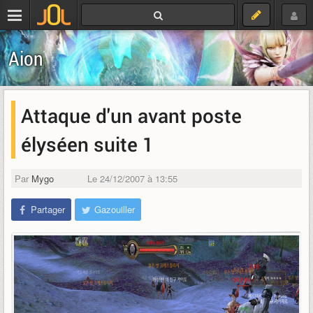
Aion
Attaque d'un avant poste
élyséen suite 1
Par
Mygo
Le 24/12/2007 à 13:55
Partager
Gazouiller