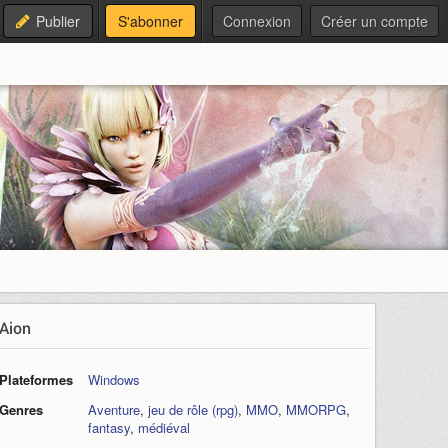
Publier
S'abonner
Connexion
Créer un compte
Aion
Plateformes
Windows
Genres
Aventure
,
jeu de rôle (rpg)
,
MMO
,
MMORPG
,
fantasy
,
médiéval