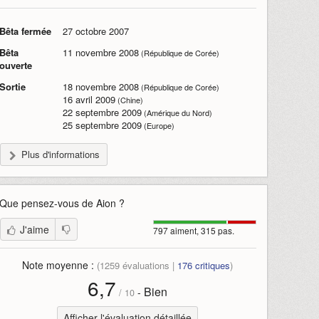
Bêta fermée
27 octobre 2007
Bêta
11 novembre 2008
(République de Corée)
ouverte
Sortie
18 novembre 2008
(République de Corée)
16 avril 2009
(Chine)
22 septembre 2009
(Amérique du Nord)
25 septembre 2009
(Europe)
Plus d'informations
Que pensez-vous de
Aion
?
J'aime
797 aiment, 315 pas.
Note moyenne :
(
1259
évaluations |
176
critiques
)
6,7
Bien
-
/
10
Afficher l'évaluation détaillée