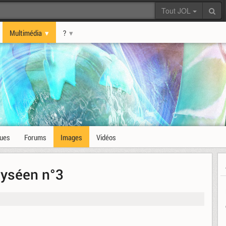
Tout JOL
Multimédia
?
ques
Forums
Images
Vidéos
lyséen n°3