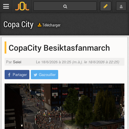
Copa City
Télécharger
CopaCity Besiktasfanmarch
Par
Seiei
Le 18/6/2026 à 20:25
(m.à.j. le 18/6/2026 à 22:25)
Partager
Gazouiller