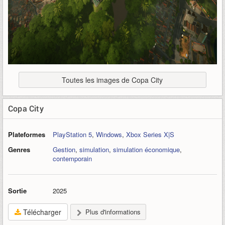
Toutes les images de Copa City
Copa City
Plateformes
PlayStation 5
,
Windows
,
Xbox Series X|S
Genres
Gestion
,
simulation
,
simulation économique
,
contemporain
Sortie
2025
Télécharger
Plus d'informations