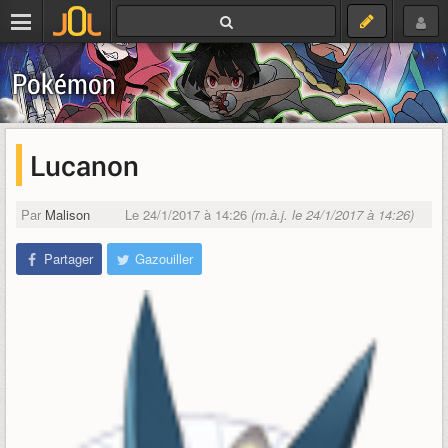
Pokémon
Lucanon
Par
Malison
Le 24/1/2017 à 14:26
(m.à.j. le 24/1/2017 à 14:26)
Partager
Gazouiller