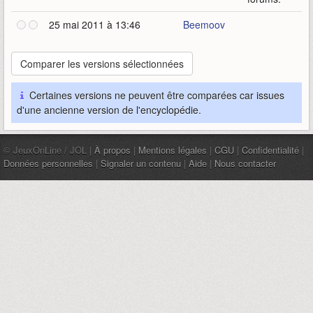
25 mai 2011 à 13:46
Beemoov
Certaines versions ne peuvent être comparées car issues
d'une ancienne version de l'encyclopédie.
© JeuxOnLine / JOL |
À propos
|
Mentions légales
|
CGU
|
Confidentialité
|
Données personnelles
|
Signaler un contenu
|
Aide
|
Nous contacter