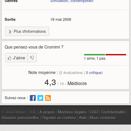
Genres
Simulation
,
contemporain
Sortie
19 mai 2009
Plus d'informations
Que pensez-vous de
Cromimi
?
J'aime
1 aime, 1 pas.
Note moyenne :
(
2
évaluations |
0
critique
)
4,3
Médiocre
-
/
10
Suivez-nous :
© JeuxOnLine / JOL |
À propos
|
Mentions légales
|
CGU
|
Confidentialité
|
Données personnelles
|
Signaler un contenu
|
Aide
|
Nous contacter