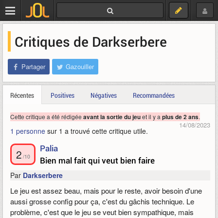
Critiques de Darkserbere
Partager
Gazouiller
Récentes
Positives
Négatives
Recommandées
Cette critique a été rédigée
et il y a
.
avant la sortie du jeu
plus de 2 ans
14/08/2023
1 personne
sur 1 a trouvé cette critique utile.
Palia
2
/10
Bien mal fait qui veut bien faire
Par
Darkserbere
Le jeu est assez beau, mais pour le reste, avoir besoin d'une
aussi grosse config pour ça, c'est du gâchis technique. Le
problème, c'est que le jeu se veut bien sympathique, mais