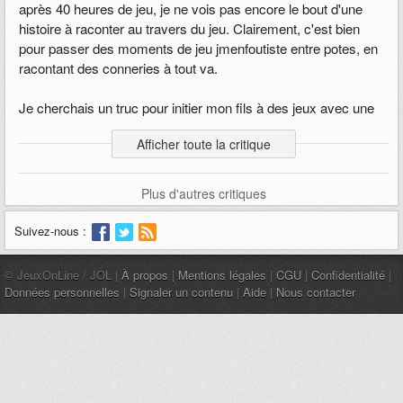
après 40 heures de jeu, je ne vois pas encore le bout d'une
histoire à raconter au travers du jeu. Clairement, c'est bien
pour passer des moments de jeu jmenfoutiste entre potes, en
racontant des conneries à tout va.
Je cherchais un truc pour initier mon fils à des jeux avec une
histoire dans le style de
DOFUS
, qui pour moi est devenu trop
Afficher toute la critique
compliqué à jouer pour un enfant de 8 à 10 ans, et j'ai pensé
que
Palia
serait sympa, mais au final ça ne vaut pas mieux
qu'
Animal Crossing
.
Plus d'autres critiques
Le système est aussi bien mal foutu. On collecte, on
craft
,
Suivez-nous :
et... on ne peut pas vendre les objets fabriqués exceptés la
bouffe. Donc, soit tu poses, soit tu détruits. C'est donc inutile
© JeuxOnLine / JOL |
À propos
|
Mentions légales
|
CGU
|
Confidentialité
|
de
crafter
à part pour faire monter ton
niveau
et perdre ton
Données personnelles
|
Signaler un contenu
|
Aide
|
Nous contacter
temps. C'est donc un jeu "perte de temps". Bien heureux celui
qui y trouvera son bonheur mais moi je n'y trouve absolument
rien.