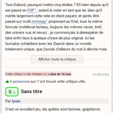
le plus stylé !
Tout d'abord, pourquoi mettre cinq étoiles ? Eh bien depuis qu'il
est passé en
F2P
, autant le noter en tant que tel, bien qu'il
Pour ce qui est du contenu in game... Je n'ai pas encore était
mérite largement cette note en étant payant, et après être
assez loin mais à première vue vous aurez de quoi faire durant
passé sur multi
mmorpg
proposant au final, tous la même
de longues heures. Une bonne centaine quoi ^^
formule (médieval-fantasy, toujours les mêmes races, bref,
des univers vus et revus) , je commençais à désespérer de
Bref si vous chercher quelque chose de différent, entièrement
faire enfin face à quelque chose de plus original. Ici les
Gratuit et novateur : Ne cherchez plus !
humains cohabitent avec les Daevis dans un monde
totalement unique, que j'aurais d'ailleurs du mal à décrire mais
Publié le 10/09/2009 07:30, modifié le 10/09/2009 14:06
qui me fait beaucoup penser à L'étrange noël de Mr Jack de
Afficher toute la critique
Tim Burton, sombre, une ambiance particulière, tout pour nous
immerger totalement dedans. Là où j'ai pu lagger avec certains
jeux, ici il n'en est rien, c'est plutôt fluide.
Cette critique a été rédigée il y a
.
plus de 16 ans
31/08/2009
Toujours avec l'ambiance, mention spéciale pour les sons,
4 personnes
sur 7 ont trouvé cette critique utile.
musiques, et bruitages qui nous font un peu plonger dans cet
univers insolite, grâce à cela, on s'y croit vraiment : )
9
Sans titre
/10
Ici, on customise son personnage dès le début, en choisissant
Par
lyran
son armure, ses tatouages, son visage, sa couleur, tout y est.
C'est un excellent jeu, les quêtes sont bonnes, graphisme
La particularité viens du fait qu'il n'y a pas de statistiques liées