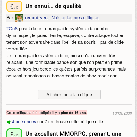
6
Un ennui... de qualité
Jamais je n'ai eu autant de plaisir à exterminer du
mob
, à me
/10
balader dans ce monde féérique.
Par
renard-vert
-
Voir toutes mes critiques
Jamais je n'ai connu de combat PvP si prenant.
TCoS
possède un remarquable système de combat
MAIS aucune publicité, des boites de jeux difficiles à trouver,
dynamique ; le joueur feinte, esquive, contre attaque tout en
des serveurs sous peuplés au départ, faute à un manque
tenant son adversaire dans l'oeil de sa souris ; pas de cible
d'argent le jeu a dû sortir trop tôt, il a peiné à se faire connaitre,
verrouillée.
mais c'était vraiment une expérience hors du commun dont je
Un remarquable système donc, ainsi qu'un univers très
me rappelle encore aujourd'hui.
relaxant ; une formidable bande son que l'on peut en prime
écouter hors jeu berce les quêtes parfois surprenantes mais
Bref repose en paix
souvent monotones et baaaarbantes de chez rasoir car...
The Chronicles of Spellborn
Tu me manqueras...
-les quêtes-
Publié le 09/06/2013 23:50, modifié le 09/06/2013 23:50
Afficher toute la critique
Ne sont au final que d'interminables allers-retours sur plusieurs
maps.
- "Va voir là bas si j'y suis ! "
Cette critique a été rédigée il y a
.
plus de 16 ans
10/09/2009
10mn plus tard - "ça y est j'y suis ! "
4 personnes
sur 7 ont trouvé cette critique utile.
- "Reviens ici, banane ! "
Avec des pages et des pages à lire pour vous intéresser à
8
Un excellent MMORPG, prenant, une
l'histoire faute d'avoir autre chose à vous proposer comme le
/10