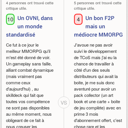
4 personnes ont trouvé cette
5 personnes ont trouvé cette
critique utile.
critique utile.
Un OVNI, dans
Un bon F2P
10
4
un monde
mais un
standardisé
médiocre MMORPG
Ce fut à ce jour le
J'avoue ne pas avoir
meilleur MMORPG qu'il
suivi le développement
m'est été donné de voir.
de TCoS mais j'ai eu la
Un gameplay sans faille,
chance de travailler à
alliant combat dynamique
côté d'un des seuls
(mais vraiment pas
distributeurs qui avait la
comme ceux
boite, je me suis donc
d'aujourd'hui) , au
aventuré pour avoir un
skilldeck qui fait que
pack collector (un art
toutes vos compétence
book et une carte + boite
VS
ne sont pas disponibles
de jeu complète) avec en
au même moment, nous
prime 3 mois
obligeant de ce fait à
d'abonnement offert, c'est
nous creuser les
chose rare et les