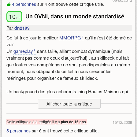
09/06/2013
4 personnes
sur 4 ont trouvé cette critique utile.
10
Un OVNI, dans un monde standardisé
/10
Par
dn2199
Ce fut à ce jour le meilleur
MMORPG
qu'il m'est été donné de
voir.
Un
gameplay
sans faille, alliant combat dynamique (mais
vraiment pas comme ceux d'aujourd'hui) , au skilldeck qui fait
que toutes vos compétence ne sont pas disponibles au même
moment, nous obligeant de ce fait à nous creuser les
méninges pour organiser ce fameux skilldeck.
Un background des plus cohérents, cinq Hautes Maisons qui
se battent entre elles pour la domination de ce monde.
Afficher toute la critique
Un système de
PvP
qui valorise la survie plutôt que de
pénaliser la mort.
Des équipements sans caractéristiques only for the look ; )
Cette critique a été rédigée il y a
.
plus de 16 ans
15/12/2009
Enfin une attribution manuelle des caractéristiques, loin des
5 personnes
sur 6 ont trouvé cette critique utile.
jeux standardisés d'aujourd'hui.