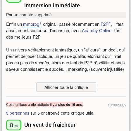
immersion immédiate
craft
, les métiers ou bien les instances.
Par
un compte supprimé
-les instances-
Enfin un
mmorpg
original, passé récemment en
F2P
, il faut
Y'en a pas. C'est pas comme les sangliers.
absolument sauter sur l'occasion, avec
Anarchy Online
, l'un
des meilleurs F2P
-Les sangliers-
Y'en a plein et à tous les niveaux comme les loups, les ours et
Un univers véritablement fantastique, un "ailleurs", un deck qui
les humanoïdes qui eux au moins changent de couleur de
permet de jouer tactique, un jeu de qualité, étonnant qu'il n'ait
temps en temps et restent plus originaux que les avatars des
pas eu plus de succès, alors que tant de P2P répétitifs et sans
joueurs.
saveur connaissent le succès... marketing. (souvent injustifié)
-les avatars-
Des graphismes qui vont sans doute étonner, mais l'univers
Chouette système de création de personnage avec corps et
Afficher toute la critique
est finalement enchanteur et passionnant. La musique est
visages pré-dessinés. J'ai réussi à faire Josianne Balasko,
envoutante, comme cela a été largement dit
Gérard Depardieu et Barrak Obama. Ah ! et un joueur de
l'équipe de France de Rugby. Sinon la fine communauté des
Cette critique a été rédigée il y a
.
plus de 16 ans
10/09/2009
Le tutoriel est clair et permet, outre l'apprentissage des
joueurs préfère se la jouer dark anonyme avec capuche façon
3 personnes
sur 5 ont trouvé cette critique utile.
manœuvres de base, de s'immerger dans l'univers et de
ninja
.
rentrer directement dans l'histoire. La découverte du vaisseau
8
Un vent de fraicheur
de pierre, lancé dans l'espace, est un grand moment. Les
/10
-la communauté-