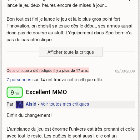
Pour ce jeu qui détient vraiment quelque chose, cette critique
lance le jeu deux heures encore de mises à jour...
GLHL a++ iG
ne retranscris pas ou peu de l'univers, de cette impression que
l'on peut avoir en y plongeant, c'est pourquoi je vous invite à
Publié le 28/08/2009 03:41, modifié le 31/08/2009 07:25
Bon tout est fini je lance le jeu et là le plus gros point fort
l'essayer, ce mmo à vraiment un style inventé, quelque chose
l'innovation, on choisit sa tenue dès le début, ses armes aussi
que vous ne retrouverez pas deux fois.
donc pas de course au stuff. L'équipement dans Spellborn n'a
Publié le 09/09/2009 05:49, modifié le 10/09/2009 14:05
pas de caractéristique.
Afficher toute la critique
Les classes sont divisées en trois sortes "Guerrier, Roublard,
Incantateur" on choisit à chaque
level
de placer des points
entre trois choses : constitution, intellect, sang-froid.
Cette critique a été rédigée il y a
.
plus de 17 ans
02/03/2009
7 personnes
sur 14 ont trouvé cette critique utile.
Le deck comme il l'appelle mouais ça casse pas trois pattes à
un canard. On comprend pas tout au début et les explications
9
Excellent MMO
on a du mal à les trouver, un petit tutorial au début après nada.
/10
Par
Alsid
-
Voir toutes mes critiques
Les graphismes... bon ça ressemble à un mix entre
WoW
et
WAR
Enfin du changement !
, du réalisme et du cartoon. Quelques zones sympas.
On arrive au quêtes à peu près 25 minutes pour finir une des
L'ambiance du jeu est énorme l'univers est très prenant et colle
première quêtes pas d'indication on lit la quête mais faut quand
avec tout le reste. Les quêtes le sont aussi, elle ont un