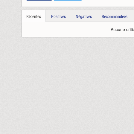
Récentes
Positives
Négatives
Recommandées
Aucune criti