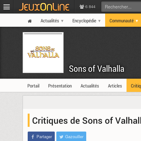
6 844
Actualités
Encyclopédie
Communauté
Sons of Valhalla
Portail
Présentation
Actualités
Articles
Criti
Critiques de Sons of Valhal
Partager
Gazouiller