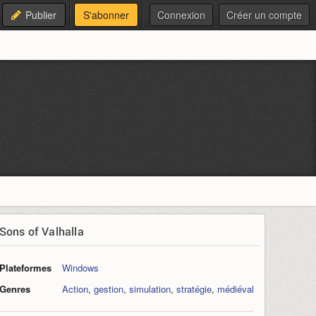
Publier
S'abonner
Connexion
Créer un compte
Sons of Valhalla
Plateformes
Windows
Genres
Action
,
gestion
,
simulation
,
stratégie
,
médiéval