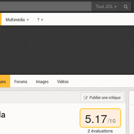
Tout JOL
Multimédia
?
ques
Forums
Images
Vidéos
Publier une critique
la
5.17
/
10
2
évaluations