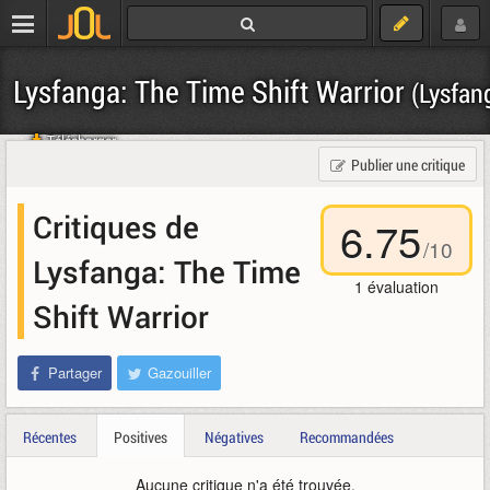
Lysfanga: The Time Shift Warrior
(Lysfan
Télécharger
Publier une critique
Critiques de
6.75
/
10
Lysfanga: The Time
1
évaluation
Shift Warrior
Partager
Gazouiller
Récentes
Positives
Négatives
Recommandées
Aucune critique n'a été trouvée.