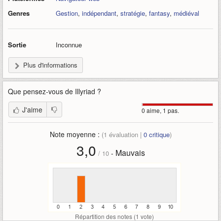
Genres
Gestion
,
indépendant
,
stratégie
,
fantasy
,
médiéval
Sortie
Inconnue
Plus d'informations
Que pensez-vous de
Illyriad
?
J'aime
0 aime, 1 pas.
Note moyenne :
(
1
évaluation |
0
critique
)
3,0
Mauvais
-
/
10
Répartition des notes (
1
vote)