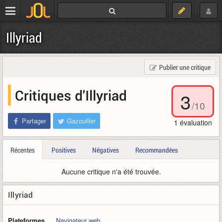
Illyriad
Publier une critique
Critiques d'Illyriad
3
/
10
Partager
Gazouiller
1
évaluation
Récentes
Positives
Négatives
Recommandées
Aucune critique n'a été trouvée.
Illyriad
Plateformes
Navigateur web