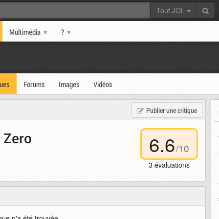
Tout JOL
Multimédia
?
ques
Forums
Images
Vidéos
Publier une critique
s Zero
6.6
/
10
3
évaluations
que n'a été trouvée.