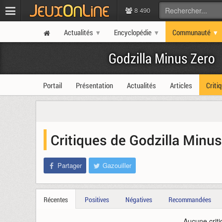
8 490
Actualités
Encyclopédie
Communauté
Godzilla Minus Zero
Portail
Présentation
Actualités
Articles
Criti
Critiques de Godzilla Minu
Partager
Gazouiller
Récentes
Positives
Négatives
Recommandées
Aucune criti