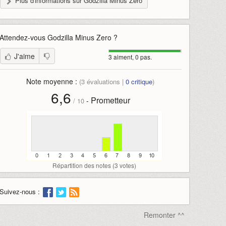
Plus d'informations sur Godzilla Minus Zero
Attendez-vous
Godzilla Minus Zero
?
J'aime
3 aiment, 0 pas.
Note moyenne :
(
3
évaluations |
0
critique
)
6,6
Prometteur
-
/
10
Répartition des notes (
3
votes)
Suivez-nous :
Remonter ^^