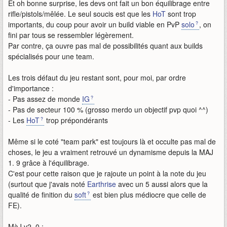
Et oh bonne surprise, les devs ont fait un bon équilibrage entre
rifle/pistols/mêlée. Le seul soucis est que les
HoT
sont trop
importants, du coup pour avoir un build viable en PvP
solo
, on
fini par tous se ressembler légèrement.
Par contre, ça ouvre pas mal de possibilités quant aux builds
spécialisés pour une team.
Les trois défaut du jeu restant sont, pour moi, par ordre
d'importance :
- Pas assez de monde
IG
- Pas de secteur 100 % (grosso merdo un objectif pvp quoi ^^)
- Les
HoT
trop prépondérants
Même si le coté "team park" est toujours là et occulte pas mal de
choses, le jeu a vraiment retrouvé un dynamisme depuis la MAJ
1. 9 grâce à l'équilibrage.
C'est pour cette raison que je rajoute un point à la note du jeu
(surtout que j'avais noté
Earthrise
avec un 5 aussi alors que la
qualité de finition du
soft
est bien plus médiocre que celle de
FE).
MàJ v2. 0 :