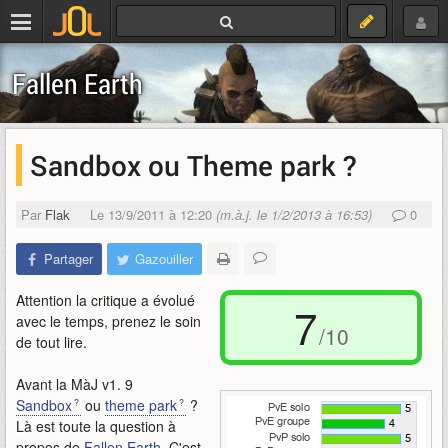
Fallen Earth
Sandbox ou Theme park ?
Par
Flak
Le 13/9/2011 à 12:20
(m.à.j. le 1/2/2013 à 16:53)
0
Partager
Gazouiller
Attention la critique a évolué
7
avec le temps, prenez le soin
/10
de tout lire.
Avant la MàJ v1. 9
Sandbox
ou
theme park
?
Là est toute la question à
propos de
Fallen Earth
. C'est