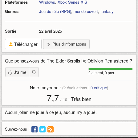
Plateformes
Windows
,
Xbox Series X|S
Genres
Jeu de rôle (RPG)
,
monde ouvert
,
fantasy
Sortie
22 avril 2025
Télécharger
Plus d'informations
Que pensez-vous de
The Elder Scrolls IV: Oblivion Remastered
?
J'aime
2 aiment, 0 pas.
Note moyenne :
(
2
évaluations |
0
critique
)
7,7
Très bien
-
/
10
Aucun jolien ne joue à ce jeu, aucun n'y a joué.
Suivez-nous :