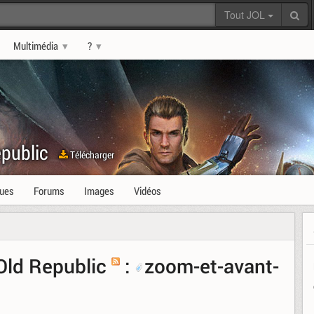
Tout JOL
Multimédia
?
epublic
Télécharger
ques
Forums
Images
Vidéos
Old Republic
:
zoom-et-avant-