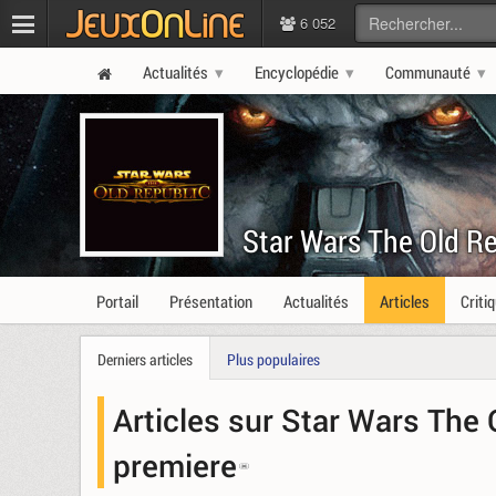
6 052
Actualités
Encyclopédie
Communauté
Star Wars The Old R
Portail
Présentation
Actualités
Articles
Criti
Derniers articles
Plus populaires
Articles sur Star Wars The 
premiere