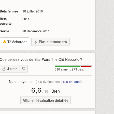
Bêta fermée
10 juillet 2010
Bêta
2011
ouverte
Sortie
20 décembre 2011
Télécharger
Plus d'informations
Que pensez-vous de
Star Wars The Old Republic
?
J'aime
630 aiment, 273 pas.
Note moyenne :
(
995
évaluations |
120
critiques
)
6,6
Bien
-
/
10
Afficher l'évaluation détaillée