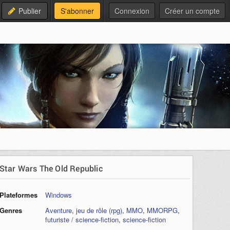
Publier
S'abonner
Connexion
Créer un compte
Star Wars The Old Republic
Plateformes
Windows
Genres
Aventure
,
jeu de rôle (rpg)
,
MMO
,
MMORPG
,
futuriste / science-fiction
,
science-fiction