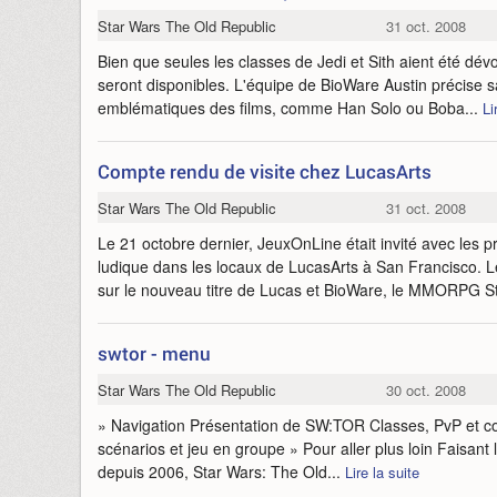
Star Wars The Old Republic
31 oct. 2008
Bien que seules les classes de Jedi et Sith aient été dévo
seront disponibles. L'équipe de BioWare Austin précise s
emblématiques des films, comme Han Solo ou Boba...
Li
Compte rendu de visite chez LucasArts
Star Wars The Old Republic
31 oct. 2008
Le 21 octobre dernier, JeuxOnLine était invité avec les p
ludique dans les locaux de LucasArts à San Francisco. Le
sur le nouveau titre de Lucas et BioWare, le MMORPG S
swtor - menu
Star Wars The Old Republic
30 oct. 2008
» Navigation Présentation de SW:TOR Classes, PvP et c
scénarios et jeu en groupe » Pour aller plus loin Faisan
depuis 2006, Star Wars: The Old...
Lire la suite