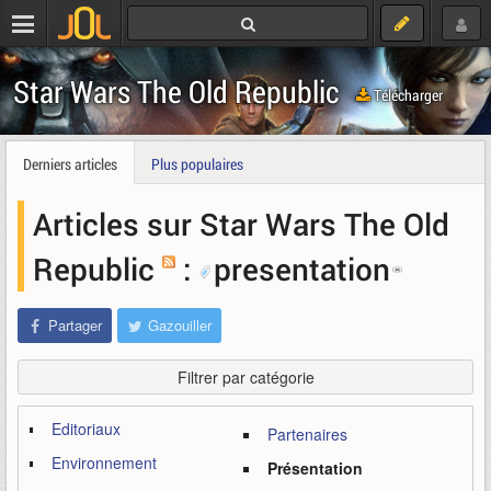
Star Wars The Old Republic
Télécharger
Derniers articles
Plus populaires
Articles sur Star Wars The Old
Republic
:
presentation
Partager
Gazouiller
Filtrer par catégorie
Editoriaux
Partenaires
Environnement
Présentation