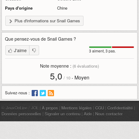
Pays d'origine
Chine
Plus d'informations sur Snail Games
Que pensez-vous de
Snail Games
?
J'aime
3 aiment, 3 pas.
Note moyenne :
(
6
évaluations)
5,0
Moyen
-
/
10
Suivez-nous :
© JeuxOnLine / JOL |
À propos
|
Mentions légales
|
CGU
|
Confidentialité
|
Données personnelles
|
Signaler un contenu
|
Aide
|
Nous contacter