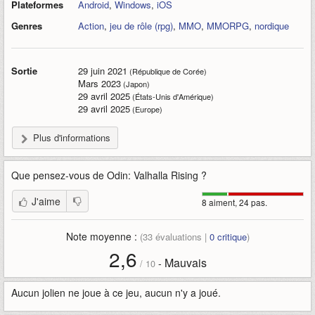
Plateformes
Android
,
Windows
,
iOS
Genres
Action
,
jeu de rôle (rpg)
,
MMO
,
MMORPG
,
nordique
Sortie
29 juin 2021
(République de Corée)
Mars 2023
(Japon)
29 avril 2025
(États-Unis d'Amérique)
29 avril 2025
(Europe)
Plus d'informations
Que pensez-vous de
Odin: Valhalla Rising
?
J'aime
8 aiment, 24 pas.
Note moyenne :
(
33
évaluations |
0
critique
)
2,6
Mauvais
-
/
10
Aucun jolien ne joue à ce jeu, aucun n'y a joué.