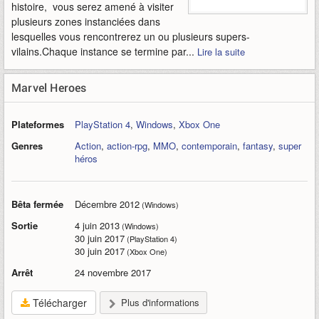
histoire, vous serez amené à visiter
plusieurs zones instanciées dans
lesquelles vous rencontrerez un ou plusieurs supers-
vilains.Chaque instance se termine par...
Lire la suite
Marvel Heroes
Plateformes
PlayStation 4
,
Windows
,
Xbox One
Genres
Action
,
action-rpg
,
MMO
,
contemporain
,
fantasy
,
super
héros
Bêta fermée
Décembre 2012
(Windows)
Sortie
4 juin 2013
(Windows)
30 juin 2017
(PlayStation 4)
30 juin 2017
(Xbox One)
Arrêt
24 novembre 2017
Télécharger
Plus d'informations