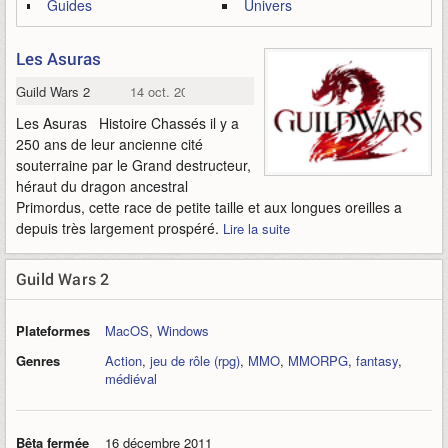
Guides
Univers
Les Asuras
Guild Wars 2
14 oct. 2012
Les Asuras Histoire Chassés il y a
250 ans de leur ancienne cité
souterraine par le Grand destructeur,
héraut du dragon ancestral
Primordus, cette race de petite taille et aux longues oreilles a
depuis très largement prospéré.
Lire la suite
Guild Wars 2
Plateformes
MacOS
,
Windows
Genres
Action
,
jeu de rôle (rpg)
,
MMO
,
MMORPG
,
fantasy
,
médiéval
Bêta fermée
16 décembre 2011