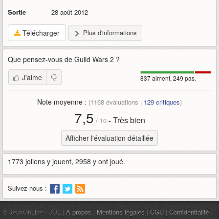
Sortie
28 août 2012
Télécharger
Plus d'informations
Que pensez-vous de
Guild Wars 2
?
J'aime
837 aiment, 249 pas.
Note moyenne :
(
1168
évaluations |
129
critiques
)
7,5
Très bien
-
/
10
Afficher l'évaluation détaillée
1773 joliens y jouent, 2958 y ont joué.
Suivez-nous :
© JeuxOnLine / JOL |
À propos
|
Mentions légales
|
CGU
|
Confidentialité
|